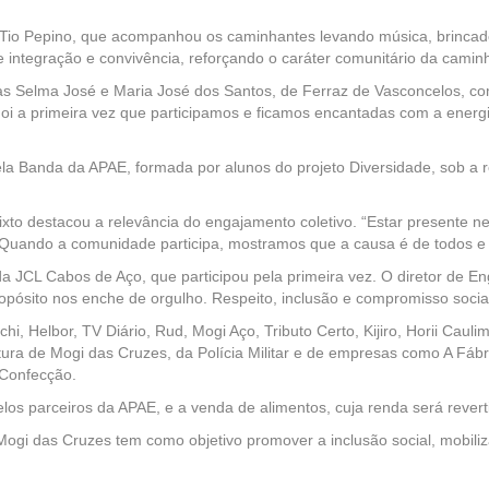
io Pepino, que acompanhou os caminhantes levando música, brincadeir
e integração e convivência, reforçando o caráter comunitário da caminha
as Selma José e Maria José dos Santos, de Ferraz de Vasconcelos, co
 a primeira vez que participamos e ficamos encantadas com a energia 
ela Banda da APAE, formada por alunos do projeto Diversidade, sob a
ixto destacou a relevância do engajamento coletivo. “Estar presente n
. Quando a comunidade participa, mostramos que a causa é de todos e
a JCL Cabos de Aço, que participou pela primeira vez. O diretor de E
ósito nos enche de orgulho. Respeito, inclusão e compromisso social
, Helbor, TV Diário, Rud, Mogi Aço, Tributo Certo, Kijiro, Horii Cauli
itura de Mogi das Cruzes, da Polícia Militar e de empresas como A Fá
 Confecção.
elos parceiros da APAE, e a venda de alimentos, cuja renda será reverti
ogi das Cruzes tem como objetivo promover a inclusão social, mobili