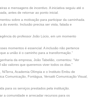
as e mensagens de incentivo. A iniciativa seguiu até o
da, antes de retornar ao ponto inicial.
mentou sobre a motivação para participar da caminhada.
do evento. Inclusão precisa ser vista, falada e
 regência do professor João Lúcio, em um momento
esses momentos é essencial. A inclusão não pertence
 que a união é o caminho para a transformação.”
ngenharia da empresa, João Tabelião, comentou: “Ver
 são valores que queremos viver todos os dias.”
m, NiTerra, Academia Olímpia e o Instituto Embu de
brica Comunicação, Fontágua, Versatti Comunicação Visual,
da para os serviços prestados pela instituição.
zar a comunidade e arrecadar recursos para os