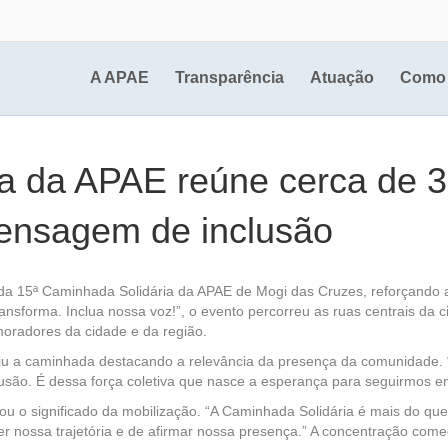
A APAE
Transparência
Atuação
Como 
ia da APAE reúne cerca de 
mensagem de inclusão
a 15ª Caminhada Solidária da APAE de Mogi das Cruzes, reforçando a 
ransforma. Inclua nossa voz!”, o evento percorreu as ruas centrais d
 moradores da cidade e da região.
briu a caminhada destacando a relevância da presença da comunidade.
nclusão. É dessa força coletiva que nasce a esperança para seguirmos em
ou o significado da mobilização. “A Caminhada Solidária é mais do q
cer nossa trajetória e de afirmar nossa presença.” A concentração com