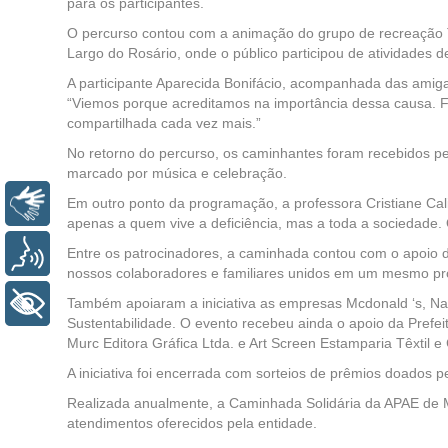
para os participantes.
O percurso contou com a animação do grupo de recreação T
Largo do Rosário, onde o público participou de atividades d
A participante Aparecida Bonifácio, acompanhada das amig
“Viemos porque acreditamos na importância dessa causa. Foi
compartilhada cada vez mais.”
No retorno do percurso, os caminhantes foram recebidos p
marcado por música e celebração.
Em outro ponto da programação, a professora Cristiane Cal
Libras
apenas a quem vive a deficiência, mas a toda a sociedade
Entre os patrocinadores, a caminhada contou com o apoio d
Voz
nossos colaboradores e familiares unidos em um mesmo prop
Também apoiaram a iniciativa as empresas Mcdonald ‘s, Nachi
+ Acessibilidade
Sustentabilidade. O evento recebeu ainda o apoio da Prefe
Murc Editora Gráfica Ltda. e Art Screen Estamparia Têxtil e
A iniciativa foi encerrada com sorteios de prêmios doados p
Realizada anualmente, a Caminhada Solidária da APAE de M
atendimentos oferecidos pela entidade.