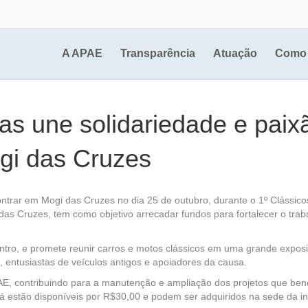
A APAE
Transparência
Atuação
Como 
as une solidariedade e paix
gi das Cruzes
contrar em Mogi das Cruzes no dia 25 de outubro, durante o 1º Clássi
s Cruzes, tem como objetivo arrecadar fundos para fortalecer o traba
ntro, e promete reunir carros e motos clássicos em uma grande exposiçã
, entusiastas de veículos antigos e apoiadores da causa.
AE, contribuindo para a manutenção e ampliação dos projetos que bene
, já estão disponíveis por R$30,00 e podem ser adquiridos na sede da i