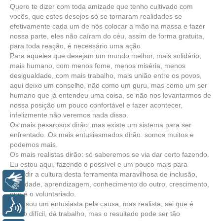
Quero te dizer com toda amizade que tenho cultivado com
vocês, que estes desejos só se tornaram realidades se
efetivamente cada um de nós colocar a mão na massa e fazer
nossa parte, eles não caíram do céu, assim de forma gratuita,
para toda reação, é necessário uma ação.
Para aqueles que desejam um mundo melhor, mais solidário,
mais humano, com menos fome, menos miséria, menos
desigualdade, com mais trabalho, mais união entre os povos,
aqui deixo um conselho, não como um guru, mas como um ser
humano que já entendeu uma coisa, se não nos levantarmos de
nossa posição um pouco confortável e fazer acontecer,
infelizmente não veremos nada disso.
Os mais pesarosos dirão: mas existe um sistema para ser
enfrentado. Os mais entusiasmados dirão: somos muitos e
podemos mais.
Os mais realistas dirão: só saberemos se via dar certo fazendo.
Eu estou aqui, fazendo o possível e um pouco mais para
difundir a cultura desta ferramenta maravilhosa de inclusão,
Libras
igualdade, aprendizagem, conhecimento do outro, crescimento,
que é o voluntariado.
Sim, sou um entusiasta pela causa, mas realista, sei que é
Voz
muito difícil, dá trabalho, mas o resultado pode ser tão