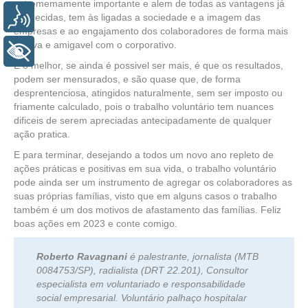
extrememamente importante e alem de todas as vantagens já
Voz
conhecidas, tem às ligadas a sociedade e a imagem das
empresas e ao engajamento dos colaboradores de forma mais
efetiva e amigavel com o corporativo.
+ Acessibilidade
E o melhor, se ainda é possivel ser mais, é que os resultados,
podem ser mensurados, e são quase que, de forma
desprentenciosa, atingidos naturalmente, sem ser imposto ou
friamente calculado, pois o trabalho voluntário tem nuances
dificeis de serem apreciadas antecipadamente de qualquer
ação pratica.
E para terminar, desejando a todos um novo ano repleto de
ações práticas e positivas em sua vida, o trabalho voluntário
pode ainda ser um instrumento de agregar os colaboradores as
suas próprias famílias, visto que em alguns casos o trabalho
também é um dos motivos de afastamento das famílias. Feliz
boas ações em 2023 e conte comigo.
Roberto Ravagnani
é palestrante, jornalista (MTB
0084753/SP), radialista (DRT 22.201), Consultor
especialista em voluntariado e responsabilidade
social empresarial. Voluntário palhaço hospitalar