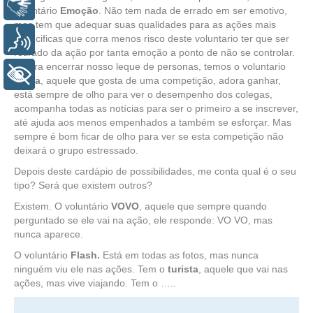
Libras
voluntário
Emoção
. Não tem nada de errado em ser emotivo,
mas tem que adequar suas qualidades para as ações mais
especificas que corra menos risco deste voluntario ter que ser
Voz
retirado da ação por tanta emoção a ponto de não se controlar.
E para encerrar nosso leque de personas, temos o voluntario
+ Acessibilidade
atleta
, aquele que gosta de uma competição, adora ganhar,
está sempre de olho para ver o desempenho dos colegas,
acompanha todas as notícias para ser o primeiro a se inscrever,
até ajuda aos menos empenhados a também se esforçar. Mas
sempre é bom ficar de olho para ver se esta competição não
deixará o grupo estressado.
Depois deste cardápio de possibilidades, me conta qual é o seu
tipo? Será que existem outros?
Existem. O voluntário
VOVO
, aquele que sempre quando
perguntado se ele vai na ação, ele responde: VO VO, mas
nunca aparece.
O voluntário
Flash.
Está em todas as fotos, mas nunca
ninguém viu ele nas ações. Tem o
turista
, aquele que vai nas
ações, mas vive viajando. Tem o …..