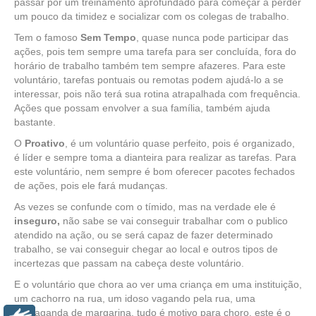
passar por um treinamento aprofundado para começar a perder
um pouco da timidez e socializar com os colegas de trabalho.
Tem o famoso
Sem Tempo
, quase nunca pode participar das
ações, pois tem sempre uma tarefa para ser concluída, fora do
horário de trabalho também tem sempre afazeres. Para este
voluntário, tarefas pontuais ou remotas podem ajudá-lo a se
interessar, pois não terá sua rotina atrapalhada com frequência.
Ações que possam envolver a sua família, também ajuda
bastante.
O
Proativo
, é um voluntário quase perfeito, pois é organizado,
é líder e sempre toma a dianteira para realizar as tarefas. Para
este voluntário, nem sempre é bom oferecer pacotes fechados
de ações, pois ele fará mudanças.
As vezes se confunde com o tímido, mas na verdade ele é
inseguro,
não sabe se vai conseguir trabalhar com o publico
atendido na ação, ou se será capaz de fazer determinado
trabalho, se vai conseguir chegar ao local e outros tipos de
incertezas que passam na cabeça deste voluntário.
E o voluntário que chora ao ver uma criança em uma instituição,
um cachorro na rua, um idoso vagando pela rua, uma
propaganda de margarina, tudo é motivo para choro, este é o