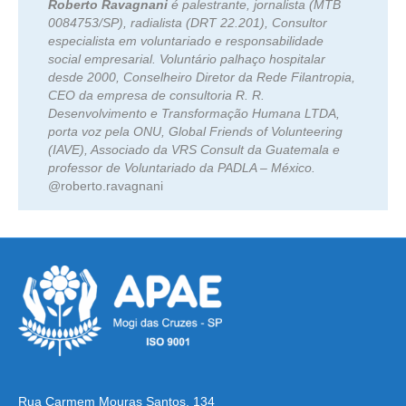
Roberto Ravagnani
é palestrante, jornalista (MTB
0084753/SP), radialista (DRT 22.201), Consultor
especialista em voluntariado e responsabilidade
social empresarial. Voluntário palhaço hospitalar
desde 2000, Conselheiro Diretor da Rede Filantropia,
CEO da empresa de consultoria R. R.
Desenvolvimento e Transformação Humana LTDA,
porta voz pela ONU, Global Friends of Volunteering
(IAVE), Associado da VRS Consult da Guatemala e
professor de Voluntariado da PADLA – México.
@roberto.ravagnani
Rua Carmem Mouras Santos, 134