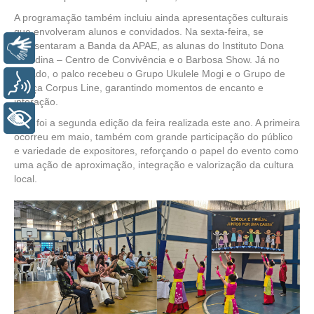
A programação também incluiu ainda apresentações culturais
que envolveram alunos e convidados. Na sexta-feira, se
apresentaram a Banda da APAE, as alunas do Instituto Dona
Libras
Placidina – Centro de Convivência e o Barbosa Show. Já no
sábado, o palco recebeu o Grupo Ukulele Mogi e o Grupo de
Voz
Dança Corpus Line, garantindo momentos de encanto e
interação.
+ Acessibilidade
Esta foi a segunda edição da feira realizada este ano. A primeira
ocorreu em maio, também com grande participação do público
e variedade de expositores, reforçando o papel do evento como
uma ação de aproximação, integração e valorização da cultura
local.