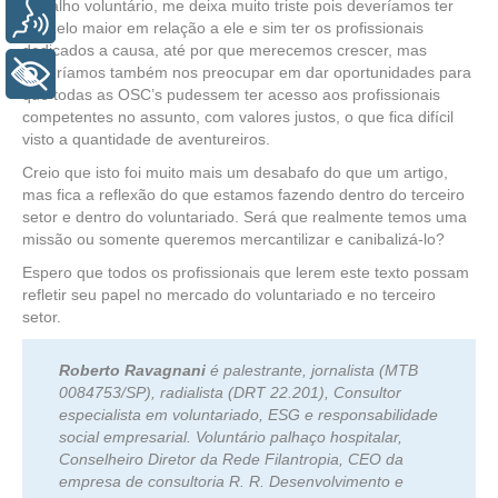
trabalho voluntário, me deixa muito triste pois deveríamos ter
Voz
um zelo maior em relação a ele e sim ter os profissionais
dedicados a causa, até por que merecemos crescer, mas
deveríamos também nos preocupar em dar oportunidades para
+ Acessibilidade
que todas as OSC’s pudessem ter acesso aos profissionais
competentes no assunto, com valores justos, o que fica difícil
visto a quantidade de aventureiros.
Creio que isto foi muito mais um desabafo do que um artigo,
mas fica a reflexão do que estamos fazendo dentro do terceiro
setor e dentro do voluntariado. Será que realmente temos uma
missão ou somente queremos mercantilizar e canibalizá-lo?
Espero que todos os profissionais que lerem este texto possam
refletir seu papel no mercado do voluntariado e no terceiro
setor.
Roberto Ravagnani
é palestrante, jornalista (MTB
0084753/SP), radialista (DRT 22.201), Consultor
especialista em voluntariado, ESG e responsabilidade
social empresarial. Voluntário palhaço hospitalar,
Conselheiro Diretor da Rede Filantropia, CEO da
empresa de consultoria R. R. Desenvolvimento e