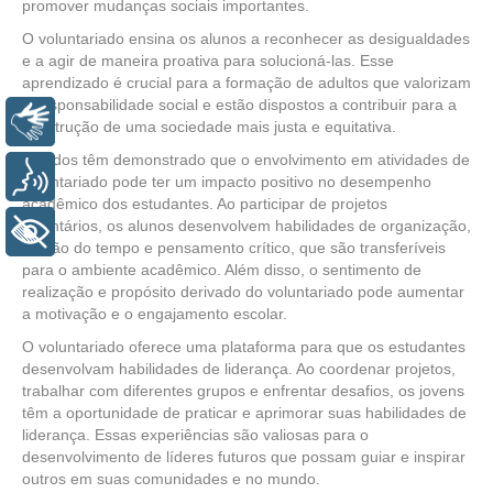
promover mudanças sociais importantes.
O voluntariado ensina os alunos a reconhecer as desigualdades
e a agir de maneira proativa para solucioná-las. Esse
aprendizado é crucial para a formação de adultos que valorizam
a responsabilidade social e estão dispostos a contribuir para a
Libras
construção de uma sociedade mais justa e equitativa.
Estudos têm demonstrado que o envolvimento em atividades de
Voz
voluntariado pode ter um impacto positivo no desempenho
acadêmico dos estudantes. Ao participar de projetos
voluntários, os alunos desenvolvem habilidades de organização,
+ Acessibilidade
gestão do tempo e pensamento crítico, que são transferíveis
para o ambiente acadêmico. Além disso, o sentimento de
realização e propósito derivado do voluntariado pode aumentar
a motivação e o engajamento escolar.
O voluntariado oferece uma plataforma para que os estudantes
desenvolvam habilidades de liderança. Ao coordenar projetos,
trabalhar com diferentes grupos e enfrentar desafios, os jovens
têm a oportunidade de praticar e aprimorar suas habilidades de
liderança. Essas experiências são valiosas para o
desenvolvimento de líderes futuros que possam guiar e inspirar
outros em suas comunidades e no mundo.