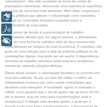
“volunturismo”, têm sido acusadas de lucrar às custas de
populações vulneráveis, oferecendo uma experiência superficial
em troca de currículos mais atraentes. Além disso, empresas e
figuras públicas que utilizam o voluntariado como marketing
Libras
pessoal ou corporativo levantam suspeitas sobre a
autenticidade de suas ações.
Voz
Outro ponto de tensão é a precarização do trabalho.
Especialistas alertam que, em alguns setores, o voluntariado
+ Acessibilidade
pode ser uma forma de substituir mão de obra remunerada,
especialmente em tempos de crise econômica. O voluntário não
pode ser uma solução para a falta de políticas públicas ou de
contratações dignas, mas pode ser um auxílio. A dependência
exclusiva do trabalho voluntário pode mascarar problemas
estruturais, adiando soluções efetivas.
Diante desse cenário, o voluntariado brasileiro se encontra em
uma encruzilhada. Se por um lado ele reflete o melhor da
solidariedade humana, por outro expõe contradições que
desafiam suas intenções. A sociedade, agora, é chamada a
refletir: como garantir que o ato de ajudar não se torne um fim
em si mesmo, mas um meio para transformações reais e
duradouras? O debate está sempre aberto, e pode ser a
grande saída para estes questionamentos, a aproximação de