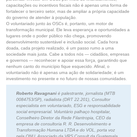
capacitações ou incentivos fiscais não é apenas uma forma de
fortalecer o terceiro setor, mas de ampliar a própria capacidade
do governo de atender à população.
O voluntariado junto às OSCs é, portanto, um motor de
transformação municipal. Ele leva esperança e oportunidades a
lugares onde o poder público não chega, promovendo
desenvolvimento sustentável e inclusão social. Cada hora
doada, cada projeto realizado, é um passo rumo a uma
sociedade mais justa. Cabe a todos nós — cidadãos, empresas
e governos — reconhecer e apoiar essa força, garantindo que
nenhum canto do município fique esquecido. Afinal, o
voluntariado não é apenas uma ação de solidariedade; é um
investimento no presente e no futuro de nossas comunidades.
Roberto Ravagnani
é palestrante, jornalista (MTB
0084753/SP), radialista (DRT 22.201), Consultor
especialista em voluntariado, ESG e responsabilidade
social empresarial. Voluntário palhaço hospitalar,
Conselheiro Diretor da Rede Filantropia, CEO da
empresa de consultoria R. R. Desenvolvimento e
Transformação Humana LTDA e do VOL, porta voz
pela ONU, Associado da VRS Consult da Guatemala,