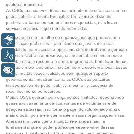
qualquer município.
As OSCs, por sua vez, têm a capacidade única de atuar onde o
poder público enfrenta limitações. Em vilarejos distantes,
periferias urbanas ou comunidades esquecidas, elas levam
serviços essenciais que transformam vidas.
Um exemplo é o trabalho de organizações que promovem a
Libras
capacitação profissional, permitindo que jovens de áreas
isoladas tenham acesso a oportunidades de trabalho e geração
Voz
de renda. Outro é a preservação ambiental, com mutirões de
voluntários que recuperam áreas degradadas, beneficiando não
apenas o meio ambiente, mas também a economia local. Essas
+ Acessibilidade
ações, muitas vezes realizadas sem qualquer suporte
governamental, mostram como as OSCs são parceiras
indispensáveis do poder público, mesmo na ausência de
reconhecimento ou recursos.
Muitas OSCs operam com orçamentos limitados, dependendo
quase exclusivamente da boa vontade de voluntários e de
doações escassas. Isso torna o papel do voluntariado ainda
mais crucial, pois é ele que mantém essas organizações vivas.
Ainda assim, para que o impacto seja ainda maior, é
fundamental que o poder público perceba o valor dessas
parcerias. Investir em OSCs por meio de financiamentos,