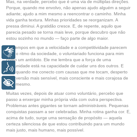
Mas, na verdade, percebo que é uma via de múltiplas direções.
Porque, quando me envolvo, não apenas ajudo alguém a seguir
adiante; ajudo a mim mesmo a reencontrar o caminho. Minha
vida ganha textura. Minhas prioridades se reorganizam. A
pressa diminui. A gratidão cresce. E, de repente, aquilo que
parecia pesado se torna mais leve, porque descubro que não
estou sozinho no mundo — faço parte de algo maior.
Em tempos em que a velocidade e a competitividade parecem
Libras
ditar o ritmo da sociedade, o voluntariado funciona para mim
como um antídoto. Ele me lembra que a força de uma
comunidade está na capacidade de cuidar uns dos outros. E
Voz
que, quando me conecto com causas que me tocam, desperto
uma versão mais sensível, mais consciente e mais corajosa de
+ Acessibilidade
mim mesmo.
Muitas vezes, depois de atuar como voluntário, percebo que
passo a enxergar minha própria vida com outra perspectiva.
Problemas antes gigantes se tornam administráveis. Pequenas
conquistas passam a ser celebradas. Minha rotina ganha cor. E,
acima de tudo, surge uma sensação de propósito — aquela
certeza silenciosa de que estou contribuindo para um mundo
mais justo, mais humano, mais possível.