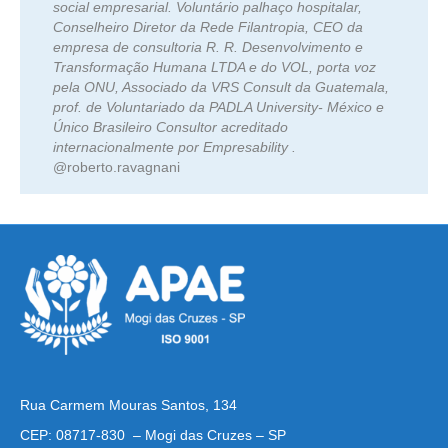
social empresarial. Voluntário palhaço hospitalar,
Conselheiro Diretor da Rede Filantropia, CEO da
empresa de consultoria R. R. Desenvolvimento e
Transformação Humana LTDA e do VOL, porta voz
pela ONU, Associado da VRS Consult da Guatemala,
prof. de Voluntariado da PADLA University- México e
Único Brasileiro Consultor acreditado
internacionalmente por Empresability .
@roberto.ravagnani
Rua Carmem Mouras Santos, 134
CEP: 08717-830 – Mogi das Cruzes – SP