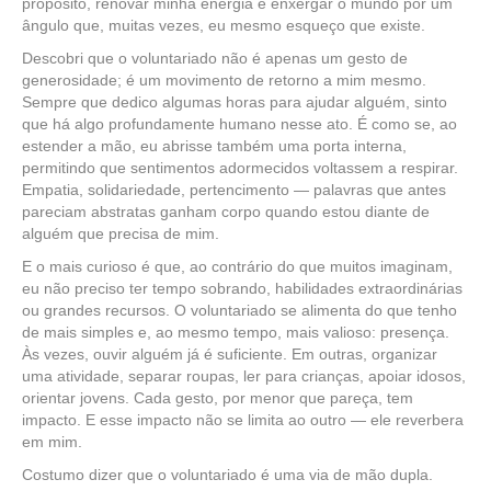
propósito, renovar minha energia e enxergar o mundo por um
ângulo que, muitas vezes, eu mesmo esqueço que existe.
Descobri que o voluntariado não é apenas um gesto de
generosidade; é um movimento de retorno a mim mesmo.
Sempre que dedico algumas horas para ajudar alguém, sinto
que há algo profundamente humano nesse ato. É como se, ao
estender a mão, eu abrisse também uma porta interna,
permitindo que sentimentos adormecidos voltassem a respirar.
Empatia, solidariedade, pertencimento — palavras que antes
pareciam abstratas ganham corpo quando estou diante de
alguém que precisa de mim.
E o mais curioso é que, ao contrário do que muitos imaginam,
eu não preciso ter tempo sobrando, habilidades extraordinárias
ou grandes recursos. O voluntariado se alimenta do que tenho
de mais simples e, ao mesmo tempo, mais valioso: presença.
Às vezes, ouvir alguém já é suficiente. Em outras, organizar
uma atividade, separar roupas, ler para crianças, apoiar idosos,
orientar jovens. Cada gesto, por menor que pareça, tem
impacto. E esse impacto não se limita ao outro — ele reverbera
em mim.
Costumo dizer que o voluntariado é uma via de mão dupla.