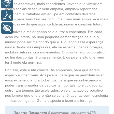
Libras
mais colaborativas, mais conscientes. Jovens que vivenciam
ações sociais desenvolvem empatia, ampliam repertórios,
aprendem a trabalhar em equipe em contextos diversos. E
Voz
voltam para suas funções com uma visão mais ampla — e mais
generosa — do que significa liderar, inovar e construir futuro.
+ Acessibilidade
Mas talvez o maior ganho seja outro: a esperança. Em cada
ação voluntária, há uma pequena demonstração de que o
mundo pode ser melhor do que é. E quando essa esperança
nasce dentro das empresas, ela se espalha. Inspira colegas,
mobiliza setores, cria movimentos. O voluntariado corporativo,
no fim das contas, é uma semente. E os jovens são o terreno
fértil onde ela germina.
Por isso, este é um convite. Às empresas, para que abram
espaço e incentivem. Aos jovens, para que se permitam viver
essa experiência. E a todos nós, para que reconheçamos o
poder transformador de dedicar tempo, talento e cuidado ao
outro. Em tempos tão acelerados, o voluntariado corporativo
nos lembra que o futuro não se constrói apenas com tecnologia
— mas com gente. Gente disposta a fazer a diferença.
Roberto Ravagnani
é palestrante, jornalista (MTB