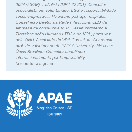
0084753/SP), radialista (DRT 22.201), Consultor
especialista em voluntariado, ESG e responsabilidade
social empresarial. Voluntário palhaço hospitalar,
Conselheiro Diretor da Rede Filantropia, CEO da
empresa de consultoria R. R. Desenvolvimento e
Transformação Humana LTDA e do VOL, porta voz
pela ONU, Associado da VRS Consult da Guatemala,
prof. de Voluntariado da PADLA University- México e
Único Brasileiro Consultor acreditado
internacionalmente por Empresability .
@roberto.ravagnani