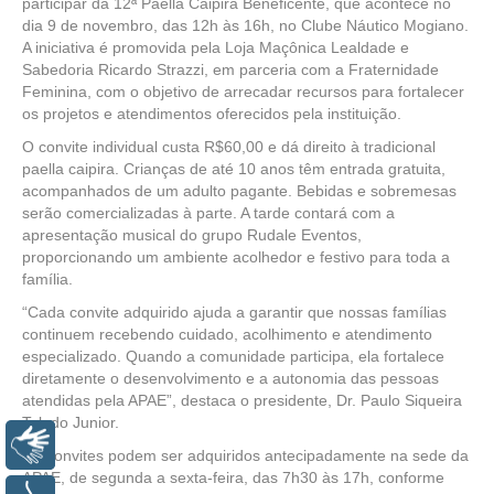
participar da 12ª Paella Caipira Beneficente, que acontece no
dia 9 de novembro, das 12h às 16h, no Clube Náutico Mogiano.
A iniciativa é promovida pela Loja Maçônica Lealdade e
Sabedoria Ricardo Strazzi, em parceria com a Fraternidade
Feminina, com o objetivo de arrecadar recursos para fortalecer
os projetos e atendimentos oferecidos pela instituição.
O convite individual custa R$60,00 e dá direito à tradicional
paella caipira. Crianças de até 10 anos têm entrada gratuita,
acompanhados de um adulto pagante. Bebidas e sobremesas
serão comercializadas à parte. A tarde contará com a
apresentação musical do grupo Rudale Eventos,
proporcionando um ambiente acolhedor e festivo para toda a
família.
“Cada convite adquirido ajuda a garantir que nossas famílias
continuem recebendo cuidado, acolhimento e atendimento
especializado. Quando a comunidade participa, ela fortalece
diretamente o desenvolvimento e a autonomia das pessoas
atendidas pela APAE”, destaca o presidente, Dr. Paulo Siqueira
Toledo Junior.
Libras
Os convites podem ser adquiridos antecipadamente na sede da
APAE, de segunda a sexta-feira, das 7h30 às 17h, conforme