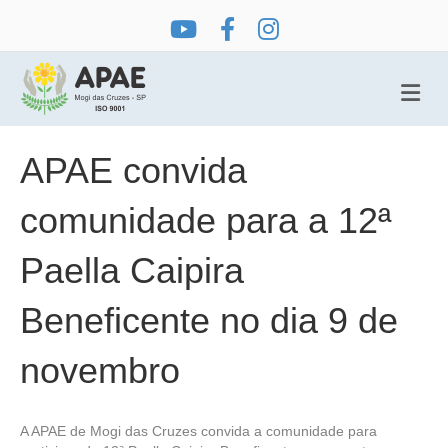
Me
APAE convida
comunidade para a 12ª
Paella Caipira
Beneficente no dia 9 de
novembro
A APAE de Mogi das Cruzes convida a comunidade para