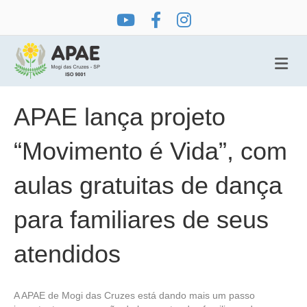
Me
APAE lança projeto
“Movimento é Vida”, com
aulas gratuitas de dança
para familiares de seus
atendidos
A APAE de Mogi das Cruzes está dando mais um passo