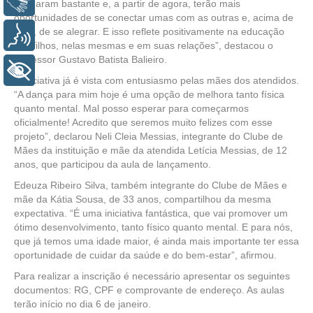
Libras
animaram bastante e, a partir de agora, terão mais
oportunidades de se conectar umas com as outras e, acima de
tudo, de se alegrar. E isso reflete positivamente na educação
Voz
dos filhos, nelas mesmas e em suas relações”, destacou o
professor Gustavo Batista Balieiro.
+ Acessibilidade
A iniciativa já é vista com entusiasmo pelas mães dos atendidos.
“A dança para mim hoje é uma opção de melhora tanto física
quanto mental. Mal posso esperar para começarmos
oficialmente! Acredito que seremos muito felizes com esse
projeto”, declarou Neli Cleia Messias, integrante do Clube de
Mães da instituição e mãe da atendida Letícia Messias, de 12
anos, que participou da aula de lançamento.
Edeuza Ribeiro Silva, também integrante do Clube de Mães e
mãe da Kátia Sousa, de 33 anos, compartilhou da mesma
expectativa. “É uma iniciativa fantástica, que vai promover um
ótimo desenvolvimento, tanto físico quanto mental. E para nós,
que já temos uma idade maior, é ainda mais importante ter essa
oportunidade de cuidar da saúde e do bem-estar”, afirmou.
Para realizar a inscrição é necessário apresentar os seguintes
documentos: RG, CPF e comprovante de endereço. As aulas
terão início no dia 6 de janeiro.