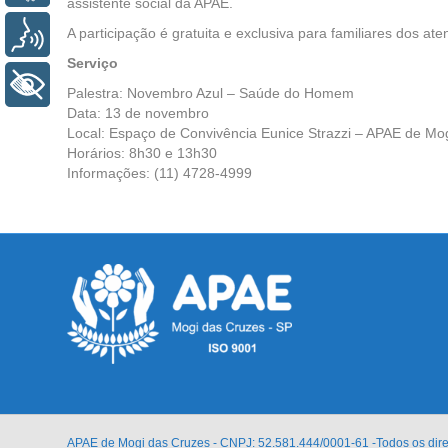
assistente social da APAE.
A participação é gratuita e exclusiva para familiares dos aten
Voz
Serviço
+ Acessibilidade
Palestra: Novembro Azul – Saúde do Homem
Data: 13 de novembro
Local: Espaço de Convivência Eunice Strazzi – APAE de Mo
Horários: 8h30 e 13h30
Informações: (11) 4728-4999
APAE de Mogi das Cruzes - CNPJ: 52.581.444/0001-61 -Todos os dir