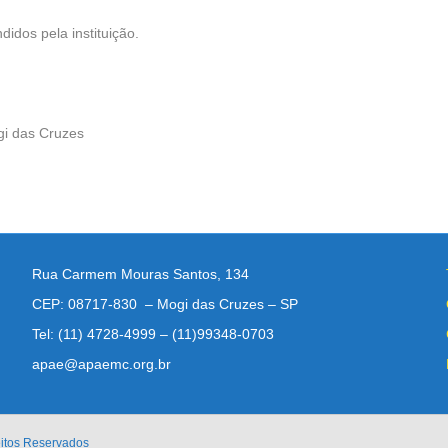
didos pela instituição.
gi das Cruzes
Rua Carmem Mouras Santos, 134
CEP: 08717-830 – Mogi das Cruzes – SP
Tel: (11) 4728-4999 – (11)99348-0703
apae@apaemc.org.br
eitos Reservados