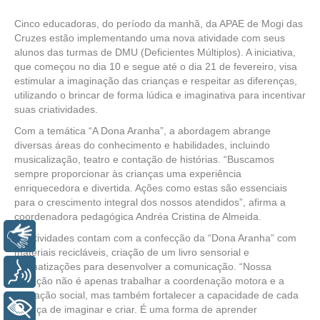
Cinco educadoras, do período da manhã, da APAE de Mogi das
Cruzes estão implementando uma nova atividade com seus
alunos das turmas de DMU (Deficientes Múltiplos). A iniciativa,
que começou no dia 10 e segue até o dia 21 de fevereiro, visa
estimular a imaginação das crianças e respeitar as diferenças,
utilizando o brincar de forma lúdica e imaginativa para incentivar
suas criatividades.
Com a temática “A Dona Aranha”, a abordagem abrange
diversas áreas do conhecimento e habilidades, incluindo
musicalização, teatro e contação de histórias. “Buscamos
sempre proporcionar às crianças uma experiência
enriquecedora e divertida. Ações como estas são essenciais
para o crescimento integral dos nossos atendidos”, afirma a
coordenadora pedagógica Andréa Cristina de Almeida.
Libras
As atividades contam com a confecção da “Dona Aranha” com
materiais recicláveis, criação de um livro sensorial e
dramatizações para desenvolver a comunicação. “Nossa
Voz
intenção não é apenas trabalhar a coordenação motora e a
interação social, mas também fortalecer a capacidade de cada
+ Acessibilidade
criança de imaginar e criar. É uma forma de aprender