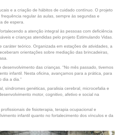
ais e a criação de hábitos de cuidado contínuo. O projeto
 frequência regular às aulas, sempre às segundas e
la de espera.
ortalecendo a atenção integral às pessoas com deficiência
onsáveis e crianças atendidas pelo projeto Estimulando Vidas.
de caráter teórico. Organizada em estações de atividades, a
 receberam orientações sobre mediação das brincadeiras,
asa.
 de desenvolvimento das crianças. “No mês passado, tivemos
to infantil. Nesta oficina, avançamos para a prática, para
dia a dia.”
, síndromes genéticas, paralisia cerebral, microcefalia e
desenvolvimento motor, cognitivo, afetivo e social na
ofissionais de fisioterapia, terapia ocupacional e
lvimento infantil quanto no fortalecimento dos vínculos e da