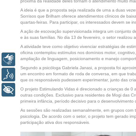
próxima da realidade deles tornam o atendimento muito mais
A ideia é que a proposta seja realizada de uma a duas vez
Sorrisos que Brilham oferece atendimentos clínicos de ba
quartas-feiras. Para participar, os interessados devem se 
A ação de escovação supervisionada integra um conjunto de
e às suas famílias. No dia 13 de fevereiro, o setor realizou 
A atividade teve como objetivo vivenciar estratégias de est
oficina contemplou estímulos nos domínios motor, cognitiv
ampliação de linguagem, posicionamento e manejo comporta
Libras
Segundo a psicóloga Gabriela Janasi, a proposta foi aproxi
um encontro em formato de roda de conversa, em que trabalh
Voz
que os responsáveis pudessem experimentar, junto das cria
O projeto Estimulando Vidas é direcionado a crianças de 0 a
+ Acessibilidade
outras condições. Exclusivo para residentes de Mogi das Cruz
primeira infância, período decisivo para o desenvolvimento 
As sessões são realizadas semanalmente, em grupos com três
psicologia. De acordo com o setor, o projeto tem gerado impa
participação ativa dos responsáveis.