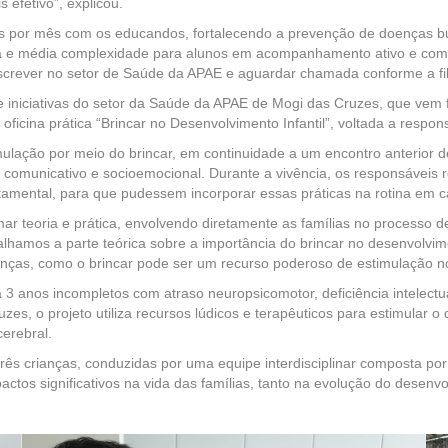
 efetivo”, explicou.
es por mês com os educandos, fortalecendo a prevenção de doenças buc
ixa e média complexidade para alunos em acompanhamento ativo e com
inscrever no setor de Saúde da APAE e aguardar chamada conforme a fi
 iniciativas do setor da Saúde da APAE de Mogi das Cruzes, que vem f
a oficina prática “Brincar no Desenvolvimento Infantil”, voltada a resp
imulação por meio do brincar, em continuidade a um encontro anterior 
o, comunicativo e socioemocional. Durante a vivência, os responsáveis
mental, para que pudessem incorporar essas práticas na rotina em c
mar teoria e prática, envolvendo diretamente as famílias no processo
amos a parte teórica sobre a importância do brincar no desenvolvimen
nças, como o brincar pode ser um recurso poderoso de estimulação no 
 3 anos incompletos com atraso neuropsicomotor, deficiência intelectual
es, o projeto utiliza recursos lúdicos e terapêuticos para estimular o 
cerebral.
 crianças, conduzidas por uma equipe interdisciplinar composta por pr
ctos significativos na vida das famílias, tanto na evolução do desenvo