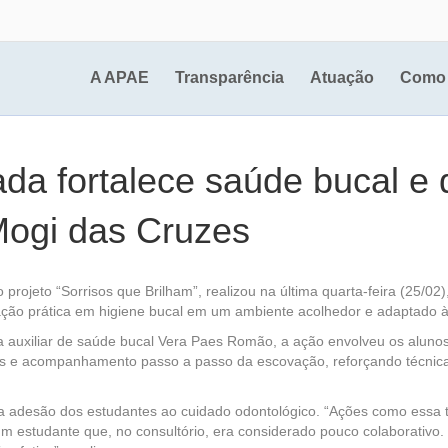
A APAE
Transparência
Atuação
Como 
da fortalece saúde bucal e
Mogi das Cruzes
projeto “Sorrisos que Brilham”, realizou na última quarta-feira (25/
tação prática em higiene bucal em um ambiente acolhedor e adaptado 
da auxiliar de saúde bucal Vera Paes Romão, a ação envolveu os alunos
das e acompanhamento passo a passo da escovação, reforçando técnic
e na adesão dos estudantes ao cuidado odontológico. “Ações como ess
 estudante que, no consultório, era considerado pouco colaborativo.