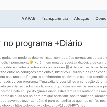
A APAE
Transparência
Atuação
Como 
r no programa +Diário
igadas em modelos deterministas, com padrões normativos de apren
 déficit permanente
Porém, em uma perspectiva dialógica de cunho his
e vida diferenciadas e autônomas às pessoas
A deficiência deixa de s
tico entre as condições ambientais, histórico-culturais e as condiçõe
o os alunos do Projeto, e confirmarem os diversos estudos científico
ravés do seu programa @mais.diario possibilitou a condução de uma d
ada pela @psicosolmorais ficamos orgulhosas em ver os sorrisos e pr
nduzida pela equipe do @mais.diario estiverem representando os mais
ints de suas tv’s na hora em que assistiam, aos recadinhos, abraços, 
ue devemos fazer também, é para os familiares que nos confia, nos im
loboplay https://globoplay.globo.com/v/11558848/?s=0s