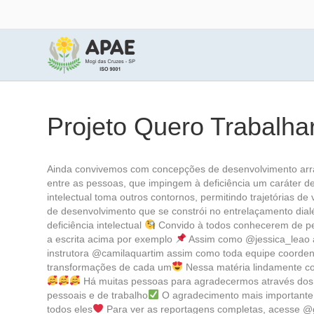
Projeto Quero Trabalha
Ainda convivemos com concepções de desenvolvimento arra
entre as pessoas, que impingem à deficiência um caráter de
intelectual toma outros contornos, permitindo trajetórias d
de desenvolvimento que se constrói no entrelaçamento dialé
deficiência intelectual
Convido à todos conhecerem de pert
a escrita acima por exemplo
Assim como @jessica_leao at
instrutora @camilaquartim assim como toda equipe coorden
transformações de cada um
Nessa matéria lindamente co
Há muitas pessoas para agradecermos através dos pr
pessoais e de trabalho
O agradecimento mais importante q
todos eles
Para ver as reportagens completas, acesse @g