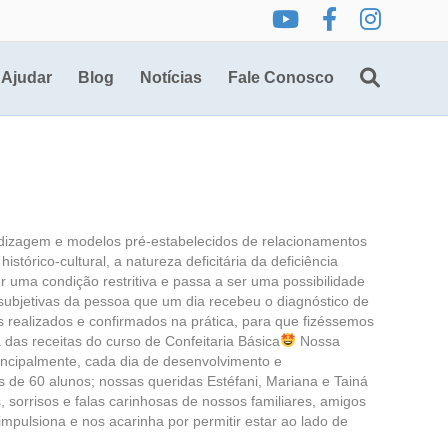
Ajudar
Blog
Notícias
Fale Conosco
dizagem e modelos pré-estabelecidos de relacionamentos
tórico-cultural, a natureza deficitária da deficiência
er uma condição restritiva e passa a ser uma possibilidade
s subjetivas da pessoa que um dia recebeu o diagnóstico de
s realizados e confirmados na prática, para que fizéssemos
as receitas do curso de Confeitaria Básica
Nossa
incipalmente, cada dia de desenvolvimento e
 de 60 alunos; nossas queridas Estéfani, Mariana e Tainá
sorrisos e falas carinhosas de nossos familiares, amigos
pulsiona e nos acarinha por permitir estar ao lado de