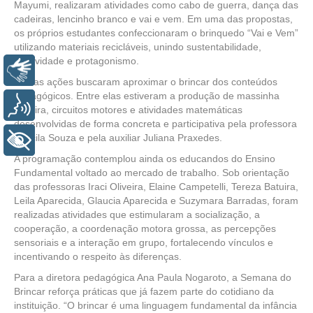
Mayumi, realizaram atividades como cabo de guerra, dança das
cadeiras, lencinho branco e vai e vem. Em uma das propostas,
os próprios estudantes confeccionaram o brinquedo “Vai e Vem”
utilizando materiais recicláveis, unindo sustentabilidade,
criatividade e protagonismo.
Libras
Outras ações buscaram aproximar o brincar dos conteúdos
pedagógicos. Entre elas estiveram a produção de massinha
Voz
caseira, circuitos motores e atividades matemáticas
desenvolvidas de forma concreta e participativa pela professora
Priscila Souza e pela auxiliar Juliana Praxedes.
+ Acessibilidade
A programação contemplou ainda os educandos do Ensino
Fundamental voltado ao mercado de trabalho. Sob orientação
das professoras Iraci Oliveira, Elaine Campetelli, Tereza Batuira,
Leila Aparecida, Glaucia Aparecida e Suzymara Barradas, foram
realizadas atividades que estimularam a socialização, a
cooperação, a coordenação motora grossa, as percepções
sensoriais e a interação em grupo, fortalecendo vínculos e
incentivando o respeito às diferenças.
Para a diretora pedagógica Ana Paula Nogaroto, a Semana do
Brincar reforça práticas que já fazem parte do cotidiano da
instituição. “O brincar é uma linguagem fundamental da infância