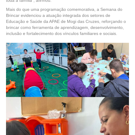
toda a família”, afirmou.
Mais do que uma programação comemorativa, a Semana do
Brincar evidenciou a atuação integrada dos setores de
Educação e Saúde da APAE de Mogi das Cruzes, reforçando o
brincar como ferramenta de aprendizagem, desenvolvimento,
inclusão e fortalecimento dos vínculos familiares e sociais.