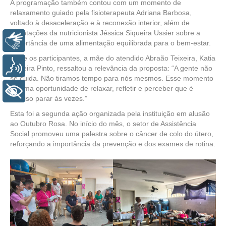
A programação também contou com um momento de
relaxamento guiado pela fisioterapeuta Adriana Barbosa,
voltado à desaceleração e à reconexão interior, além de
orientações da nutricionista Jéssica Siqueira Ussier sobre a
Libras
importância de uma alimentação equilibrada para o bem-estar.
Entre os participantes, a mãe do atendido Abraão Teixeira, Katia
Voz
Teixeira Pinto, ressaltou a relevância da proposta: “A gente não
se cuida. Não tiramos tempo para nós mesmos. Esse momento
foi uma oportunidade de relaxar, refletir e perceber que é
+ Acessibilidade
preciso parar às vezes.”
Esta foi a segunda ação organizada pela instituição em alusão
ao Outubro Rosa. No início do mês, o setor de Assistência
Social promoveu uma palestra sobre o câncer de colo do útero,
reforçando a importância da prevenção e dos exames de rotina.