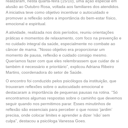
realizaram, nesta quarta-feira (15/10), uma ação especial em
alusão ao Outubro Rosa, voltada aos familiares dos atendidos.
A iniciativa teve como objetivo incentivar o autocuidado e
promover a reflexão sobre a importância do bem-estar físico,
emocional e espiritual.
A atividade, realizada nos dois períodos, reuniu orientações
práticas e momentos de relaxamento, com foco na prevenção e
no cuidado integral da saúde, especialmente no combate ao
câncer de mama. “Nosso objetivo era proporcionar um
momento de pausa, reflexão e cuidado consigo mesmo.
Queríamos fazer com que eles relembrassem que cuidar de si
também é necessário e prioritário”, explicou Adriana Ribeiro
Martins, coordenadora do setor de Saúde.
O encontro foi conduzido pelos psicólogos da instituição, que
trouxeram reflexões sobre o autocuidado emocional e
destacaram a importância de pequenas pausas na rotina. “Só
encontramos algumas respostas sobre o caminho que devemos
seguir quando nos permitimos parar. Esses minutinhos de
reflexão são essenciais para perceber o que nosso ‘jardim’
precisa, onde colocar limites e aprender a dizer ‘não’ sem
culpa”, destacou a psicóloga Vanessa Goes.