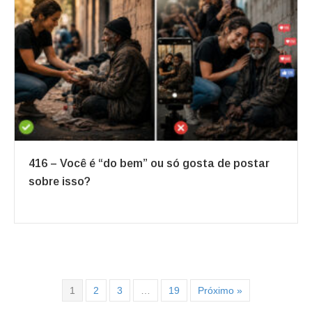
416 – Você é “do bem” ou só gosta de postar
sobre isso?
1
2
3
…
19
Próximo »