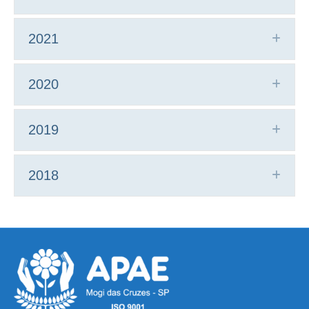
2021
Expa
2020
Expa
2019
Expa
2018
Expa