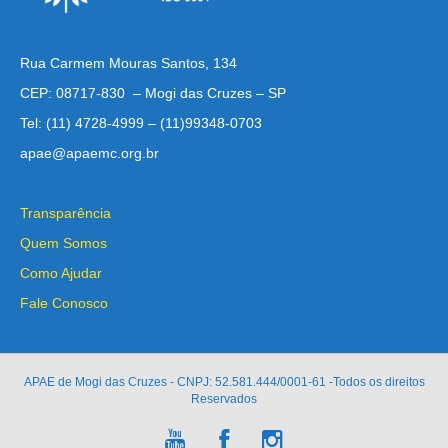
Rua Carmem Mouras Santos, 134
CEP: 08717-830 – Mogi das Cruzes – SP
Tel: (11) 4728-4999 – (11)99348-0703
apae@apaemc.org.br
Transparência
Quem Somos
Como Ajudar
Fale Conosco
APAE de Mogi das Cruzes - CNPJ: 52.581.444/0001-61 -Todos os direitos
Reservados