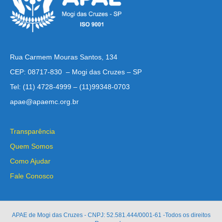
Rua Carmem Mouras Santos, 134
CEP: 08717-830 – Mogi das Cruzes – SP
Tel: (11) 4728-4999 – (11)99348-0703
apae@apaemc.org.br
Transparência
Quem Somos
Como Ajudar
Fale Conosco
APAE de Mogi das Cruzes - CNPJ: 52.581.444/0001-61 -Todos os direitos